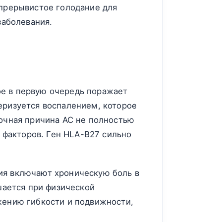
 прерывистое голодание для
заболевания.
ое в первую очередь поражает
еризуется воспалением, которое
Точная причина АС не полностью
х факторов. Ген HLA-B27 сильно
ия включают хроническую боль в
шается при физической
жению гибкости и подвижности,