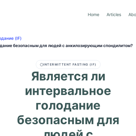
Home
Articles
Abo
дание (IF)
одание безопасным для людей с анкилозирующим спондилитом?
INTERMITTENT FASTING (IF)
Является ли
интервальное
голодание
безопасным для
людей с