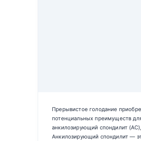
Прерывистое голодание приобрел
потенциальных преимуществ для
анкилозирующий спондилит (АС),
Анкилозирующий спондилит — это