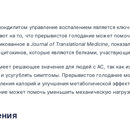
ондилитом управление воспалением является клю
ют на то, что прерывистое голодание может помоч
ликованное в
Journal of Translational Medicine
, показа
 цитокинов, которые являются белками, участвующи
имеет решающее значение для людей с АС, так как 
ы и усугублять симптомы. Прерывистое голодание м
бления калорий и улучшения метаболической эффек
ние может помочь уменьшить механическую нагрузк
ения