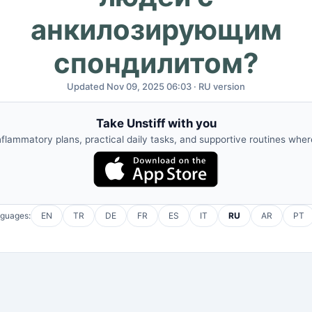
анкилозирующим
спондилитом?
Updated Nov 09, 2025 06:03 · RU version
Take Unstiff with you
nflammatory plans, practical daily tasks, and supportive routines whe
nguages:
EN
TR
DE
FR
ES
IT
RU
AR
PT