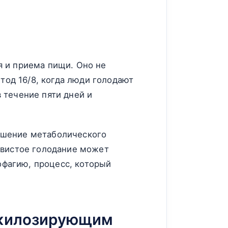
 и приема пищи. Оно не
тод 16/8, когда люди голодают
в течение пяти дней и
чшение метаболического
ывистое голодание может
офагию, процесс, который
нкилозирующим