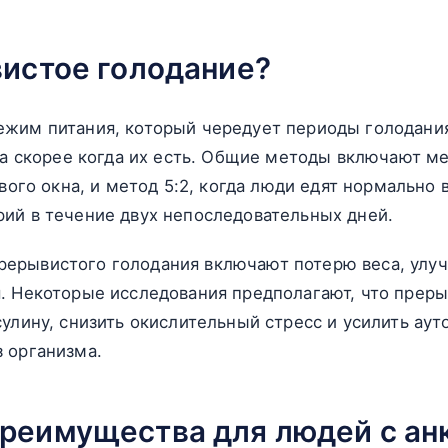
вистое голодание?
ежим питания, который чередует периоды голодания
 а скорее когда их есть. Общие методы включают ме
ового окна, и метод 5:2, когда люди едят нормально 
ий в течение двух непоследовательных дней.
ерывистого голодания включают потерю веса, улу
я. Некоторые исследования предполагают, что прер
сулину, снизить окислительный стресс и усилить аут
 организма.
реимущества для людей с а