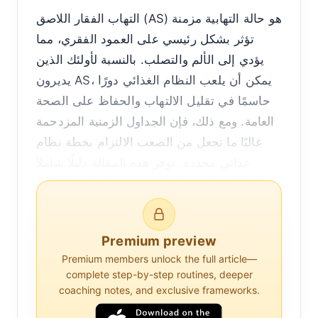
التهاب الفقار اللاصق (AS) هو حالة التهابية مزمنة
تؤثر بشكل رئيسي على العمود الفقري، مما
يؤدي إلى الألم والتصلب. بالنسبة لأولئك الذين
يديرون AS، يمكن أن يلعب النظام الغذائي دورًا
حاسمًا في تقليل الالتهاب والحفاظ على الصحة
العامة. ومع ذلك، فإن الجداول الزمنية المزدحمة
غالبًا ما تجعل من الصعب الالتزام بخطة نظام
غذائي محددة. توفر هذه المقالة دليلًا شاملاً
لإنشاء خطة وجبات ليست فقط مناسبة لإدارة
AS ولكنها تتناسب أيضًا مع نمط حياة مزدحم.
فهم التهاب الفقار اللاصق والنظام الغذائي
Premium preview
Premium members unlock the full article—
قبل الخوض في تخطيط الوجبات، من الضروري
complete step-by-step routines, deeper
coaching notes, and exclusive frameworks.
فهم العلاقة بين التهاب الفقار اللاصق والنظام
الغذائي. تشير الأبحاث إلى أن بعض الأطعمة