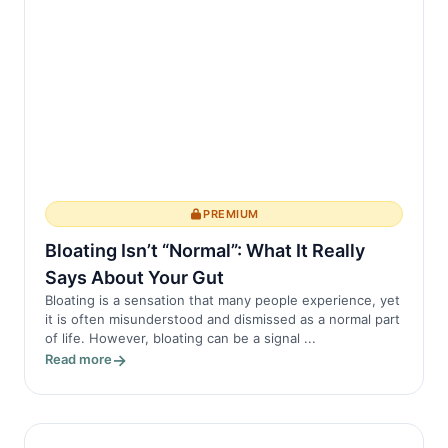
الأطعمة المضادة للالتهابات
يمكن أن يساعد دمج الأطع...
PREMIUM
Bloating Isn’t “Normal”: What It Really
Says About Your Gut
Bloating is a sensation that many people experience, yet
it is often misunderstood and dismissed as a normal part
of life. However, bloating can be a signal ...
Read more