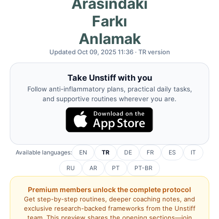
Arasındaki
Farkı
Anlamak
Updated Oct 09, 2025 11:36 · TR version
Take Unstiff with you
Follow anti-inflammatory plans, practical daily tasks,
and supportive routines wherever you are.
Available languages:
EN
TR
DE
FR
ES
IT
RU
AR
PT
PT-BR
Premium members unlock the complete protocol
Get step-by-step routines, deeper coaching notes, and
exclusive research-backed frameworks from the Unstiff
team. This preview shares the opening sections—join