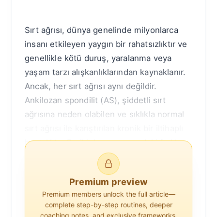
Sırt ağrısı, dünya genelinde milyonlarca
insanı etkileyen yaygın bir rahatsızlıktır ve
genellikle kötü duruş, yaralanma veya
yaşam tarzı alışkanlıklarından kaynaklanır.
Ancak, her sırt ağrısı aynı değildir.
Ankilozan spondilit (AS), şiddetli sırt
ağrısına neden olabilen ve sıklıkla normal
sırt ağrısı ile karıştırılan kronik bir iltihaplı
hastalıktır. Bu iki durum arasındaki farkları
anlamak, etkili tanı ve tedavi için çok
önemlidir.
Premium preview
Ankilozan Spondilit Genel Bakış
Premium members unlock the full article—
complete step-by-step routines, deeper
coaching notes, and exclusive frameworks.