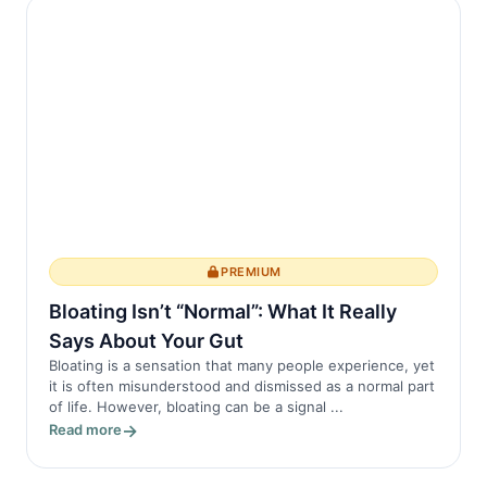
Normal Sırt Ağrısının Özellikleri
Genellikle mekanik sırt ağrısı olarak
adlandırılan normal sırt ağrısı, genellikle
kas zorlanması, bağ bu...
PREMIUM
Bloating Isn’t “Normal”: What It Really
Says About Your Gut
Bloating is a sensation that many people experience, yet
it is often misunderstood and dismissed as a normal part
of life. However, bloating can be a signal ...
Read more