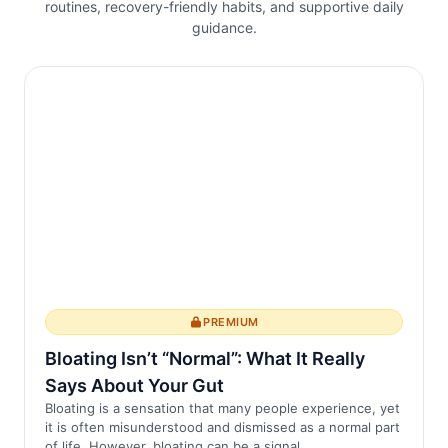
ômega-3 pode reduzir significativamente
routines, recovery-friendly habits, and supportive daily
guidance.
os marcadores de inflamação em
pacientes com EA.
O Papel da Inflamação na EA
A inflamação é um componente chave da
espondilite anquilosante. A condição faz
com que o sistema imunológico ataque
tecidos sau...
PREMIUM
Bloating Isn’t “Normal”: What It Really
Says About Your Gut
Bloating is a sensation that many people experience, yet
it is often misunderstood and dismissed as a normal part
of life. However, bloating can be a signal ...