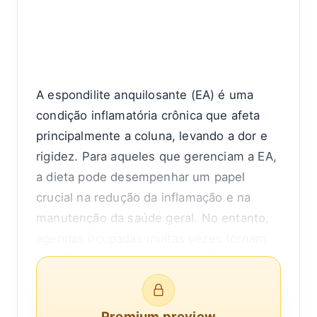
A espondilite anquilosante (EA) é uma
condição inflamatória crônica que afeta
principalmente a coluna, levando a dor e
rigidez. Para aqueles que gerenciam a EA,
a dieta pode desempenhar um papel
crucial na redução da inflamação e na
manutenção da saúde geral. No entanto,
agendas ocupadas muitas vezes tornam
desafiador aderir a um plano alimentar
específico. Este artigo fornece um guia
abrangente para criar um plano de
Premium preview