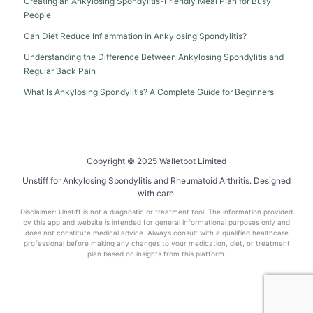
Creating an Ankylosing Spondylitis-Friendly Meal Plan for Busy
People
Can Diet Reduce Inflammation in Ankylosing Spondylitis?
Understanding the Difference Between Ankylosing Spondylitis and
Regular Back Pain
What Is Ankylosing Spondylitis? A Complete Guide for Beginners
Copyright © 2025 Walletbot Limited
Unstiff for Ankylosing Spondylitis and Rheumatoid Arthritis. Designed
with care.
Disclaimer: Unstiff is not a diagnostic or treatment tool. The information provided
by this app and website is intended for general informational purposes only and
does not constitute medical advice. Always consult with a qualified healthcare
professional before making any changes to your medication, diet, or treatment
plan based on insights from this platform.