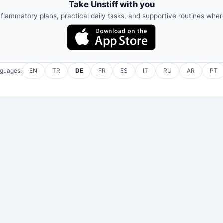
Take Unstiff with you
nflammatory plans, practical daily tasks, and supportive routines whe
nguages:
EN
TR
DE
FR
ES
IT
RU
AR
PT