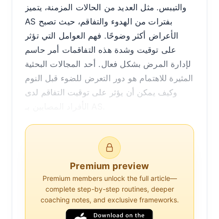
والتيبس. مثل العديد من الحالات المزمنة، يتميز
AS بفترات من الهدوء والتفاقم، حيث تصبح
الأعراض أكثر وضوحًا. فهم العوامل التي تؤثر
على توقيت وشدة هذه التفاقمات أمر حاسم
لإدارة المرض بشكل فعال. أحد المجالات البحثية
المثيرة للاهتمام هو دور التعرض للضوء قبل النوم
وكيف يمكن أن يؤثر على توقيت التفاقم لدى
الأفراد المصابين بـ AS.
الإيقاع اليومي والالتهاب
يعمل جسم الإنسان على دورة تقارب 24 ساعة
Premium preview
تُعرف بالإيقاع اليومي، الذي ينظم العمليات
Premium members unlock the full article—
الفسيولوجية المختلفة، بما في ذلك دورات النوم
complete step-by-step routines, deeper
والاستيقاظ، وإفراز الهرمونات، ووظيفة الجهاز
coaching notes, and exclusive frameworks.
المناعي. يمكن أن يكون للاضطرابات في هذا