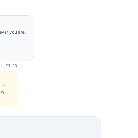
rever you are.
PT-BR
ch-
ing