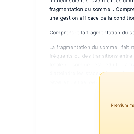
douleur soient souvent citées comm
fragmentation du sommeil. Comprendr
une gestion efficace de la conditio
Comprendre la fragmentation du 
La fragmentation du sommeil fait ré
fréquents ou des transitions entre
totale de sommeil est réduite, la 
d'atteindre les stades plus profond
réveillent en se sentant non...
Premium mem