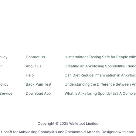
olicy
Contact Us
Is Intermittent Fasting Safe for People wi
er
About Us
Creating an Ankylosing Spondylitis-Frien
Help
Can Diet Reduce Inflammation in Ankylosi
olicy
Back Pain Test
Understanding the Difference Between An
Service
Download App
What Is Ankylosing Spondylitis? A Comple
Copyright © 2025 Walletbot Limited
Unstiff for Ankylosing Spondylitis and Rheumatoid Arthritis. Designed with care.