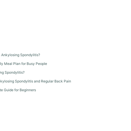
th Ankylosing Spondylitis?
dly Meal Plan for Busy People
ng Spondylitis?
kylosing Spondylitis and Regular Back Pain
te Guide for Beginners