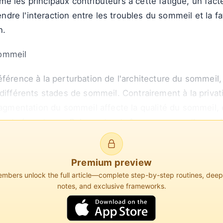
e les principaux contributeurs à cette fatigue, un fact
e l'interaction entre les troubles du sommeil et la fati
n.
sommeil
férence à la perturbation de l'architecture du sommeil,
 différents stades de sommeil. Contrairement à la privat
fragmentation du sommeil affecte la qualité du sommeil,
s et réparateurs. Cela peut entraîner un sommeil non ré
Premium preview
bers unlock the full article—complete step-by-step routines, dee
notes, and exclusive frameworks.