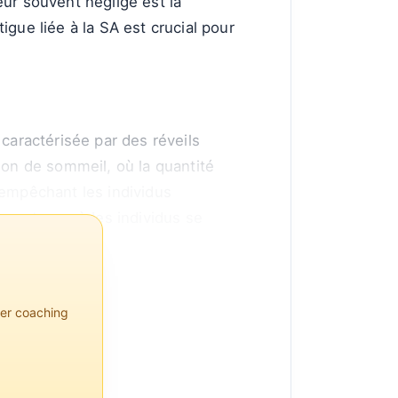
eur souvent négligé est la
gue liée à la SA est crucial pour
 caractérisée par des réveils
ion de sommeil, où la quantité
 empêchant les individus
parateur, où les individus se
per coaching