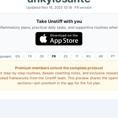
Updated Nov 16, 2025 10:18 · FR version
Take Unstiff with you
nflammatory plans, practical daily tasks, and supportive routines whe
nguages:
EN
TR
DE
FR
ES
IT
RU
AR
PT
Premium members unlock the complete protocol
t step-by-step routines, deeper coaching notes, and exclusive resear
cked frameworks from the Unstiff team. This preview shares the open
sections—join premium in the app for the full plan.