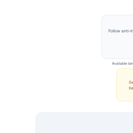
Follow anti-i
Available la
Ge
ba