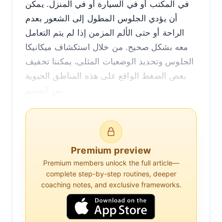
في المكتب أو في السيارة أو في المنزل. يمكن
أن يؤدي الجلوس المطول إلى الشعور بعدم
الراحة أو حتى الألم المزمن إذا لم يتم التعامل
معه بشكل صحيح. من خلال استكشاف ميكانيكا
الجلوس وتحديد الوضعيات المثلى، يمكننا تخفيف
بعض الضغط الواقع على هذه المناطق الحيوية
من الجسم.
ميكانيكا الجلوس وتأثيرها على الجسم
الجسم البشري ليس مصممًا للبقاء في وضعية
Premium preview
الجلوس لفترات طويلة. عندما نجلس، يمكن أن
Premium members unlock the full article—
يتشوه الانحناء الطبيعي للعمود الفقري، مما يؤدي
complete step-by-step routines, deeper
إلى زيادة الضغط على منطقة الفقرات القطنية.
coaching notes, and exclusive frameworks.
يمكن أن يسبب هذا الضغط الشعور بعدم الراحة
ويزيد من تفاقم الحالات الموجودة مثل عرق