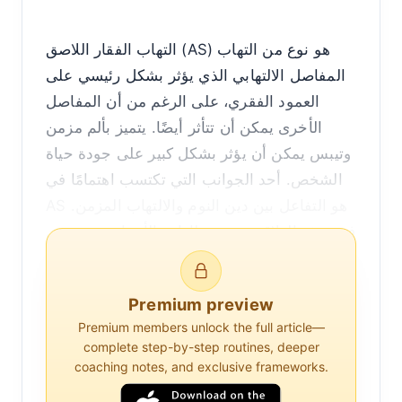
التهاب الفقار اللاصق (AS) هو نوع من التهاب
المفاصل الالتهابي الذي يؤثر بشكل رئيسي على
العمود الفقري، على الرغم من أن المفاصل
الأخرى يمكن أن تتأثر أيضًا. يتميز بألم مزمن
وتيبس يمكن أن يؤثر بشكل كبير على جودة حياة
الشخص. أحد الجوانب التي تكتسب اهتمامًا في
AS هو التفاعل بين دين النوم والالتهاب المزمن.
فهم هذه العلاقة ضروري لإدارة الأعراض وتحسين
نتائج المرضى.
Premium preview
يحدث دين النوم عندما يفشل الفرد باستمرار في
Premium members unlock the full article—
الحصول على قسط كافٍ من النوم، مما يؤدي
complete step-by-step routines, deeper
إلى عجز تراكمي. يمكن أن يكون لهذا النقص في
coaching notes, and exclusive frameworks.
الراحة الكافية تأثيرات واسعة النطاق على