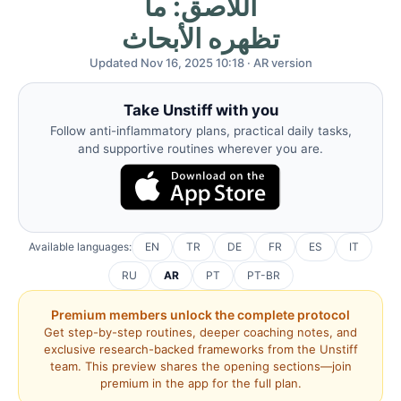
اللاصق: ما
تظهره الأبحاث
Updated Nov 16, 2025 10:18 · AR version
Take Unstiff with you
Follow anti-inflammatory plans, practical daily tasks,
and supportive routines wherever you are.
Available languages:
EN
TR
DE
FR
ES
IT
RU
AR
PT
PT-BR
Premium members unlock the complete protocol
Get step-by-step routines, deeper coaching notes, and
exclusive research-backed frameworks from the Unstiff
team. This preview shares the opening sections—join
premium in the app for the full plan.