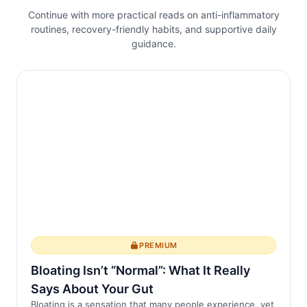
Continue with more practical reads on anti-inflammatory
Verständnis, wie Schlaf Entzündungen
routines, recovery-friendly habits, and supportive daily
beeinflusst, Einblicke in bessere
guidance.
Managementstrategien bieten.
Die Rolle des Schlafs bei Entzündungen
Schlaf ist eine kritische biologische
Funktion, die verschiedene
Körperprozesse unterstützt, einschli...
PREMIUM
Bloating Isn’t “Normal”: What It Really
Says About Your Gut
Bloating is a sensation that many people experience, yet