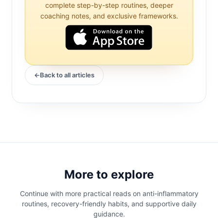
uykuya katkıda bulunan yaşam tarzı
complete step-by-step routines, deeper
coaching notes, and exclusive frameworks.
faktörlerine daha yakından bakmayı
gerektirir. Uyku bozuklukları, AS'li
bireylerde yaygındır ve bu bozukluklar
ağrıyı şiddetlendirebilir, kırılması zor bir
kısır döngü yaratabilir.
Back to all articles
Ağrı Algısında Uykunun Rolü
Uyku, genel sağlığın kritik bir bileşenidir ve
fiziksel yenilenme ve bilişsel işlevlerde
hayati bir rol oynar. Uyku sırasında, vücut
dokuları onarmaya, hormonları
More to explore
düzenlemeye ve anıları pekiştirmeye
yardımcı olan çeşitli süreçlerden geçer.
Continue with more practical reads on anti-inflammatory
routines, recovery-friendly habits, and supportive daily
Önemli olarak, uyku aynı zamanda ağrıyı
guidance.