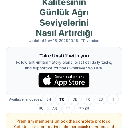
Kalitesinin
Günlük Ağrı
Seviyelerini
Nasıl Artırdığı
Updated Nov 16, 2025 10:18 · TR version
Take Unstiff with you
Follow anti-inflammatory plans, practical daily tasks,
and supportive routines wherever you are.
Available languages:
EN
TR
DE
FR
ES
IT
RU
AR
PT
PT-BR
Premium members unlock the complete protocol
Get step-by-step routines, deeper coaching notes, and