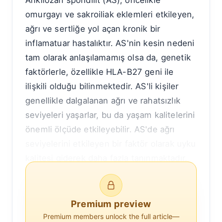
Ankilozan spondilit (AS), öncelikle
omurgayı ve sakroiliak eklemleri etkileyen,
ağrı ve sertliğe yol açan kronik bir
inflamatuar hastalıktır. AS'nin kesin nedeni
tam olarak anlaşılamamış olsa da, genetik
faktörlerle, özellikle HLA-B27 geni ile
ilişkili olduğu bilinmektedir. AS'li kişiler
genellikle dalgalanan ağrı ve rahatsızlık
seviyeleri yaşarlar, bu da yaşam kalitelerini
önemli ölçüde etkileyebilir. AS'de ağrı
seviyelerini etkileyen bir faktör olarak uyku
kalitesi giderek daha fazla tanınmaktadır.
Ankilozan spondilitte uyku ve ağrı
arasındaki ilişkiyi anlamak, hem ilgili
Premium preview
fizyolojik mekanizmalara hem de kötü
Premium members unlock the full article—