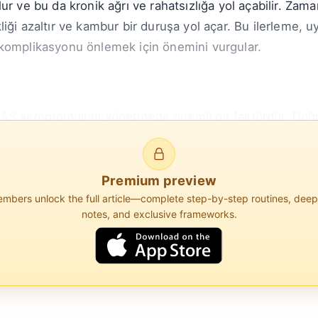
ur ve bu da kronik ağrı ve rahatsızlığa yol açabilir. Zam
iği azaltır ve kambur bir duruşa yol açar. Bu ilerleme,
 komplikasyonu önlemek için önemini vurgular.
 AS semptomlarını yönetmede önemli bir faktördür. Doğ
yı azaltarak ağrı ve sertliği en aza indirir. Omurga hiza
n doğal eğrisini korur. Bu ...
Premium preview
bers unlock the full article—complete step-by-step routines, dee
notes, and exclusive frameworks.