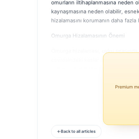
omurların iltihaplanmasına neden ol
kaynaşmasına neden olabilir, esnekl
hizalamasını korumanın daha fazla
Omurga Hizalamasının Önemi
Omurga hizalaması, uyku sırasında
çevresindeki kaslar üzerindeki baskı
eşit olarak dağıtılması için kritik ola
Premium mem
Back to all articles