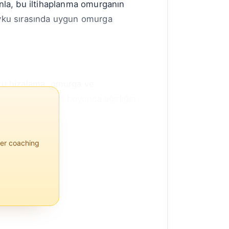
anla, bu iltihaplanma omurganın
 uyku sırasında uygun omurga
ru hizalama, omurga ve
landığında, vücut boyunca ağırlığın
per coaching