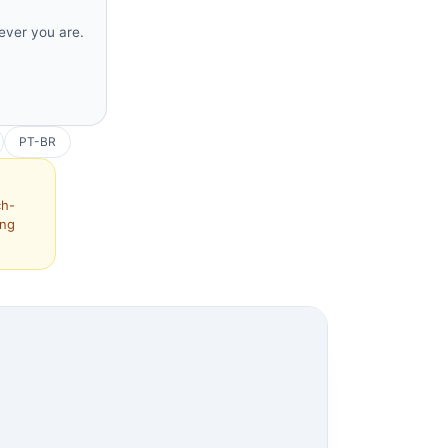
rever you are.
PT-BR
ch-
ing