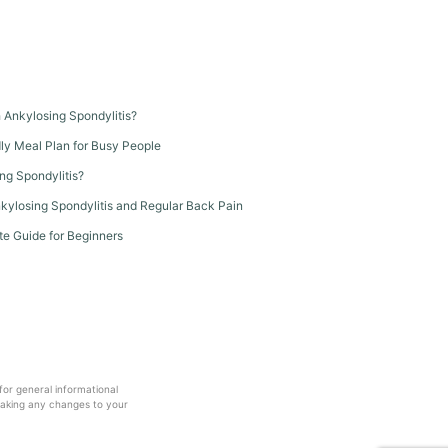
th Ankylosing Spondylitis?
dly Meal Plan for Busy People
ng Spondylitis?
kylosing Spondylitis and Regular Back Pain
te Guide for Beginners
 for general informational
making any changes to your