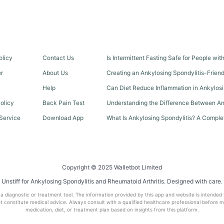
olicy
Contact Us
Is Intermittent Fasting Safe for People wi
er
About Us
Creating an Ankylosing Spondylitis-Frien
Help
Can Diet Reduce Inflammation in Ankylosi
olicy
Back Pain Test
Understanding the Difference Between An
Service
Download App
What Is Ankylosing Spondylitis? A Comple
Copyright © 2025 Walletbot Limited
Unstiff for Ankylosing Spondylitis and Rheumatoid Arthritis. Designed with care.
t a diagnostic or treatment tool. The information provided by this app and website is intended
 constitute medical advice. Always consult with a qualified healthcare professional before 
medication, diet, or treatment plan based on insights from this platform.