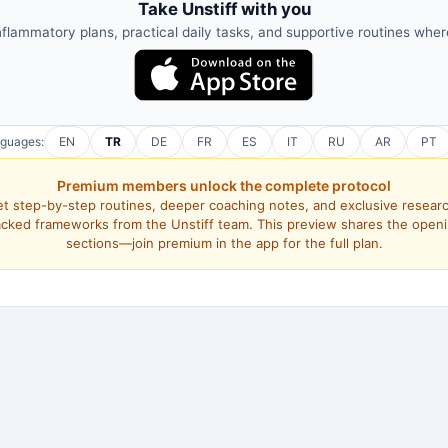
Take Unstiff with you
nflammatory plans, practical daily tasks, and supportive routines whe
nguages:
EN
TR
DE
FR
ES
IT
RU
AR
PT
Premium members unlock the complete protocol
t step-by-step routines, deeper coaching notes, and exclusive resear
cked frameworks from the Unstiff team. This preview shares the open
sections—join premium in the app for the full plan.