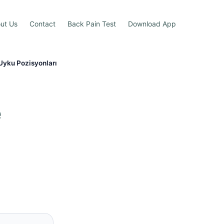
ut Us
Contact
Back Pain Test
Download App
 Uyku Pozisyonları
e