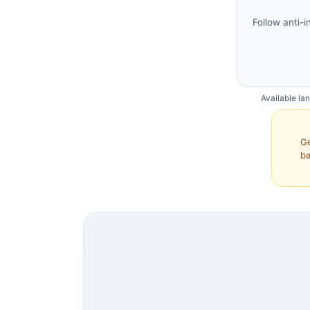
Follow anti-i
Available la
Ge
ba