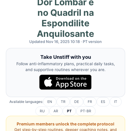
Dor Lombar e
no Quadril na
Espondilite
Anquilosante
Updated Nov 16, 2025 10:18 · PT version
Take Unstiff with you
Follow anti-inflammatory plans, practical daily tasks,
and supportive routines wherever you are.
Available languages:
EN
TR
DE
FR
ES
IT
RU
AR
PT
PT-BR
Premium members unlock the complete protocol
Get step-by-step routines, deeper coaching notes, and