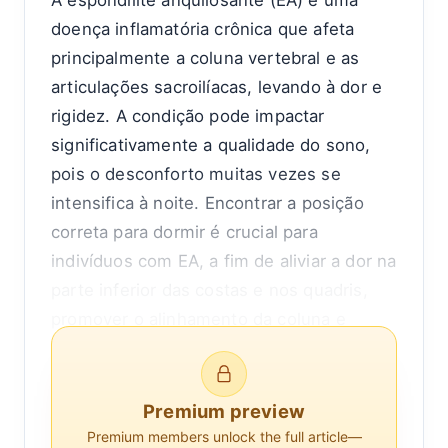
A espondilite anquilosante (EA) é uma
doença inflamatória crônica que afeta
principalmente a coluna vertebral e as
articulações sacroilíacas, levando à dor e
rigidez. A condição pode impactar
significativamente a qualidade do sono,
pois o desconforto muitas vezes se
intensifica à noite. Encontrar a posição
correta para dormir é crucial para
indivíduos com EA, a fim de aliviar a dor na
parte inferior das costas e nos quadris,
promover o alinhamento da coluna e
melhorar a qualidade geral do sono.
Compreender como a EA afeta o corpo é
Premium preview
essencial para reconhecer por que certas
Premium members unlock the full article—