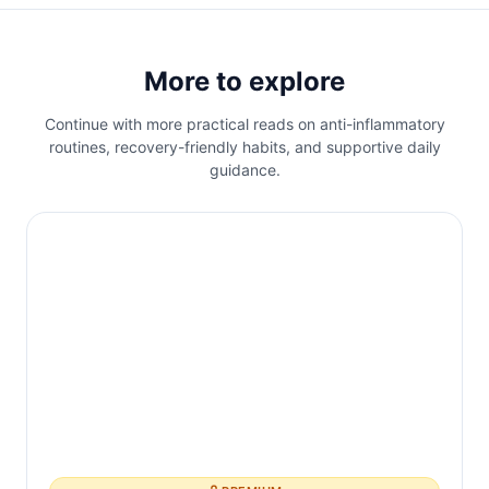
discos herniados, dolor crónico de espalda
e incluso daño nervioso con el tiempo.
More to explore
Según la Mayo Clinic, mantener una
postura adecuada es clave para reducir
Continue with more practical reads on anti-inflammatory
estos riesgos y asegurar comodidad
routines, recovery-friendly habits, and supportive daily
guidance.
durante las horas de trabajo.
La importancia del mobiliar...