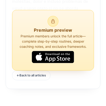
molestias, dolor e incluso problemas de
salud a largo plazo si no se aborda
adecuadamente. Comprender cómo crear
un entorno ergonómico puede ayudar a
mitigar estos riesgos y promover una
Premium preview
mejor salud de la columna vertebral.
Premium members unlock the full article—
complete step-by-step routines, deeper
coaching notes, and exclusive frameworks.
Para empezar, es importante reconocer el
impacto de una mala postura en la salud
de la columna vertebral. Cuando nos
sentamos durante largos períodos,
especialmente en posiciones que no
Back to all articles
apoyan la curva natural de la columna,
ejercemos un estrés indebido sobre las
vértebras y los músculos circundantes.
Esto puede llevar a condiciones como