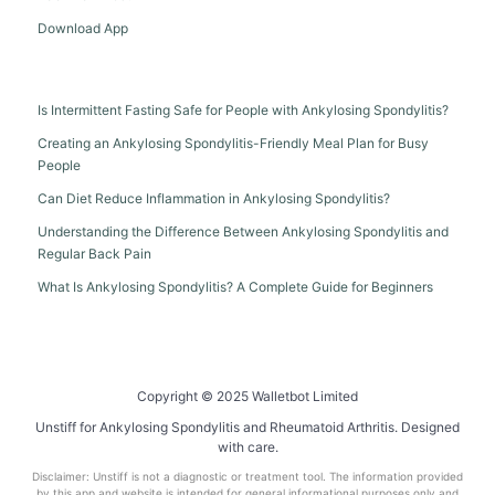
Download App
Is Intermittent Fasting Safe for People with Ankylosing Spondylitis?
Creating an Ankylosing Spondylitis-Friendly Meal Plan for Busy
People
Can Diet Reduce Inflammation in Ankylosing Spondylitis?
Understanding the Difference Between Ankylosing Spondylitis and
Regular Back Pain
What Is Ankylosing Spondylitis? A Complete Guide for Beginners
Copyright © 2025 Walletbot Limited
Unstiff for Ankylosing Spondylitis and Rheumatoid Arthritis. Designed
with care.
Disclaimer: Unstiff is not a diagnostic or treatment tool. The information provided
by this app and website is intended for general informational purposes only and