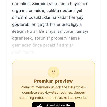
önemlidir. Sindirim sisteminin hayati bir
organı olan mide, açlıktan potansiyel
sindirim bozukluklarına kadar her şeyi
gösterebilen çeşitli hisler aracılığıyla
iletişim kurar. Bu sinyalleri yorumlamayı
öğrenerek, sorunlar problem haline
gelmeden önce proaktif adımlar
atabilirsiniz.
Mide, yemek borusu, ince bağırsak, kalın
bağırsak, karaciğer, pankreas ve safra
kesesini içeren karmaşık bir sistemin
Premium preview
parçasıdır. Bu organlar birlikte yiyecekleri
Premium members unlock the full article—
parçalar, besinleri emer ve atıkları dışarı
complete step-by-step routines, deeper
coaching notes, and exclusive frameworks.
atar. Midenin birincil rolü, asit ve enzim
salgılayarak yiyecekleri sindirmektir. Ayrıca