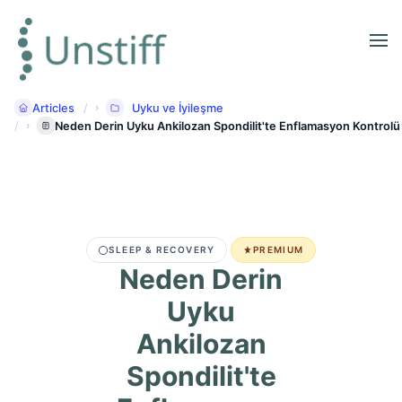
Articles
Uyku ve İyileşme
Neden Derin Uyku Ankilozan Spondilit'te Enflamasyon Kontrolü İ
SLEEP & RECOVERY
PREMIUM
Neden Derin
Uyku
Ankilozan
Spondilit'te