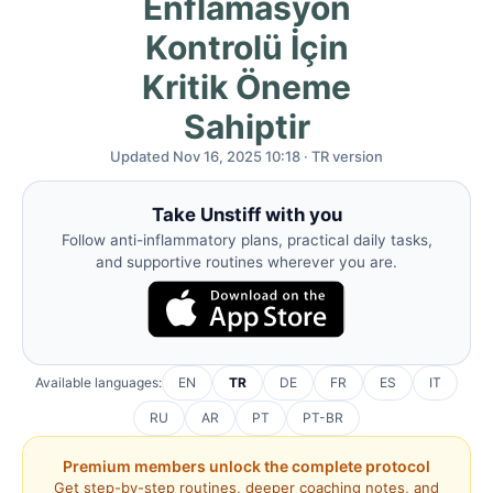
Enflamasyon
Kontrolü İçin
Kritik Öneme
Sahiptir
Updated Nov 16, 2025 10:18 · TR version
Take Unstiff with you
Follow anti-inflammatory plans, practical daily tasks,
and supportive routines wherever you are.
Available languages:
EN
TR
DE
FR
ES
IT
RU
AR
PT
PT-BR
Premium members unlock the complete protocol
Get step-by-step routines, deeper coaching notes, and