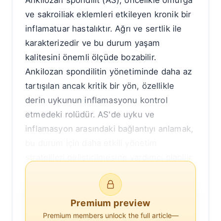
Ankilozan spondilit (AS), öncelikle omurga
ve sakroiliak eklemleri etkileyen kronik bir
inflamatuar hastalıktır. Ağrı ve sertlik ile
karakterizedir ve bu durum yaşam
kalitesini önemli ölçüde bozabilir.
Ankilozan spondilitin yönetiminde daha az
tartışılan ancak kritik bir yön, özellikle
derin uykunun inflamasyonu kontrol
etmedeki rolüdür. AS'de uyku ve
inflamasyon arasındaki bağlantıyı anlamak,
bu durum için daha etkili yönetim
stratejileri geliştirilmesine yardımcı olabilir.
Derin uyku, yavaş dalga uykusu olarak da
bilinir ve uyku döngüsünün kritik bir
Premium preview
aşamasıdır. Bu aşamada vücut, bağışıklık
Premium members unlock the full article—