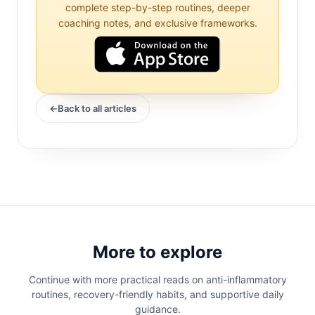
fonksiyonu ve inflamasyonun
complete step-by-step routines, deeper
coaching notes, and exclusive frameworks.
düzenlenmesi dahil olmak üzere önemli
onarıcı süreçlerle meşgul olur.
İnflamasyonun merkezi bir özellik olduğu
ankilozan spondilitli bireylerde, derin
uykunun kalitesi ve miktarı, hastalığın
Back to all articles
yönetimi üzerinde derin etkiler yaratabilir.
Ankilozan Spondilitte İnflamasyonun Rolü
İnflamasyon, yaralanma veya enfeksiyona
karşı doğal bir bağışıklık tepkisidir, ancak
ankilozan spondilit gibi kronik durumlarda
More to explore
bu süreç düzensiz hale gelir. Bağışıklık
sistemi yanlışlıkla sağlıklı dokulara saldırır,
Continue with more practical reads on anti-inflammatory
routines, recovery-friendly habits, and supportive daily
kalıcı inflamasyona ve ağrı ile sertlik gibi
guidance.