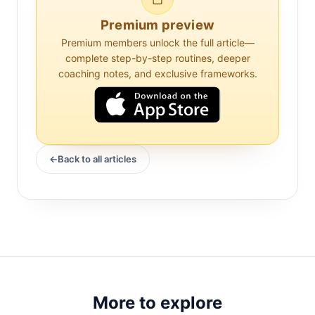
infiammazione nella SA può fornire
intuizioni su strategie di gestione più
Premium preview
efficaci per questa condizione.
Premium members unlock the full article—
complete step-by-step routines, deeper
coaching notes, and exclusive frameworks.
Il sonno profondo, noto anche come
sonno a onde lente, è una fase critica del
ciclo del sonno. È durante questa fase che
il corpo si impegna in processi di ripristino
significativi, inclusa la regolazione della
Back to all articles
funzione immunitaria e dell'infiammazione.
Negli individui con spondilite anchilosante,
dove l'infiammazione è una caratteristica
centrale, la qualità e la quantità del sonno
profondo possono avere implicazioni
profonde per la gestione della malattia.
More to explore
Il Ruolo dell'Infiammazione nella Spondilite