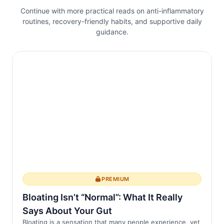
Continue with more practical reads on anti-inflammatory
Anchilosante
routines, recovery-friendly habits, and supportive daily
guidance.
L'infiammazione è una risposta
immunitaria naturale a lesioni o infezioni,
ma in condizioni...
PREMIUM
Bloating Isn’t “Normal”: What It Really
Says About Your Gut
Bloating is a sensation that many people experience, yet