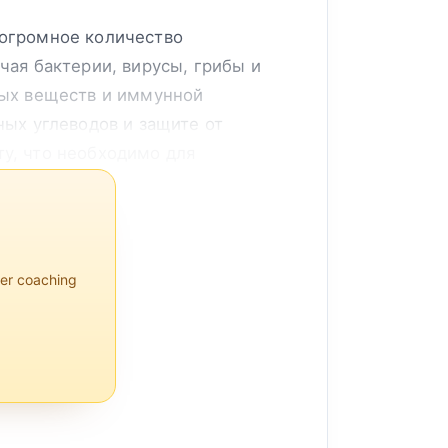
 огромное количество
ая бактерии, вирусы, грибы и
ных веществ и иммунной
ых углеводов и защите от
у, что необходимо для
per coaching