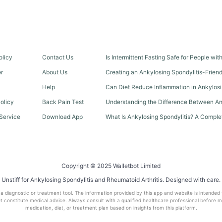
olicy
Contact Us
Is Intermittent Fasting Safe for People wi
er
About Us
Creating an Ankylosing Spondylitis-Frien
Help
Can Diet Reduce Inflammation in Ankylosi
olicy
Back Pain Test
Understanding the Difference Between An
Service
Download App
What Is Ankylosing Spondylitis? A Comple
Copyright © 2025 Walletbot Limited
Unstiff for Ankylosing Spondylitis and Rheumatoid Arthritis. Designed with care.
t a diagnostic or treatment tool. The information provided by this app and website is intended
 constitute medical advice. Always consult with a qualified healthcare professional before 
medication, diet, or treatment plan based on insights from this platform.