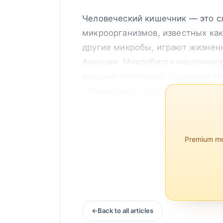
Человеческий кишечник — это с
микроорганизмов, известных как
другие микробы, играют жизнен
функции. Микробиота кишечника 
вредных патогенов. Здоровый к
оптимального здоровья.
Ось кишечник-мозг
Одной из самых убедительных пр
Premium mem
Back to all articles