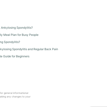
th Ankylosing Spondylitis?
dly Meal Plan for Busy People
ng Spondylitis?
kylosing Spondylitis and Regular Back Pain
te Guide for Beginners
 for general informational
making any changes to your