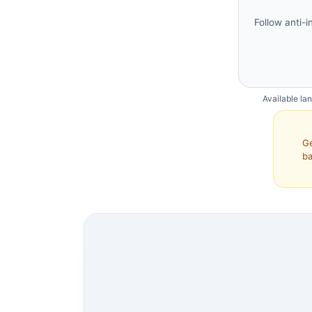
Follow anti-i
Available la
Ge
ba