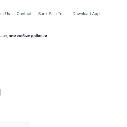
ut Us
Contact
Back Pain Test
Download App
ьше, чем любые добавки
м