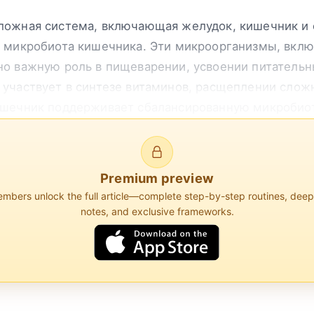
ложная система, включающая желудок, кишечник и
 микробиота кишечника. Эти микроорганизмы, включ
но важную роль в пищеварении, усвоении питатель
участвует в синтезе витаминов, расщеплении сложн
ишечник поддерживает сбалансированную микробиот
Premium preview
ичин сосредоточиться на зд...
bers unlock the full article—complete step-by-step routines, dee
notes, and exclusive frameworks.