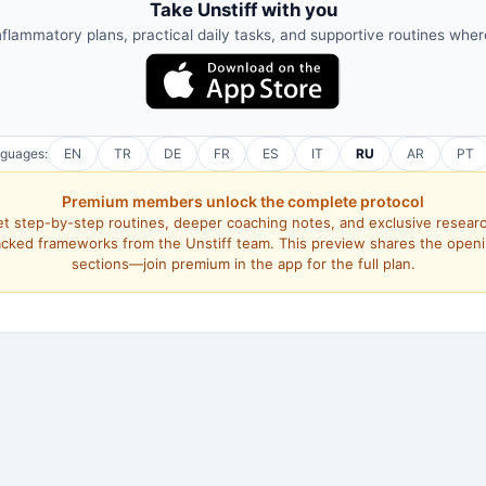
Take Unstiff with you
nflammatory plans, practical daily tasks, and supportive routines whe
nguages:
EN
TR
DE
FR
ES
IT
RU
AR
PT
Premium members unlock the complete protocol
t step-by-step routines, deeper coaching notes, and exclusive resear
cked frameworks from the Unstiff team. This preview shares the open
sections—join premium in the app for the full plan.