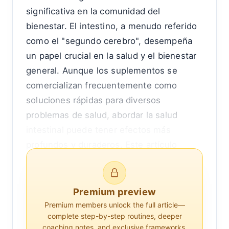
significativa en la comunidad del
bienestar. El intestino, a menudo referido
como el "segundo cerebro", desempeña
un papel crucial en la salud y el bienestar
general. Aunque los suplementos se
comercializan frecuentemente como
soluciones rápidas para diversos
problemas de salud, abordar la salud
intestinal puede tener efectos más
profundos y duraderos. Este artículo
explora por qué mejorar la salud intestinal
es más beneficioso que depender
únicamente de los suplementos,
Premium preview
examinando la intrincada relación entre el
Premium members unlock the full article—
complete step-by-step routines, deeper
intestino y el resto del cuerpo.
coaching notes, and exclusive frameworks.