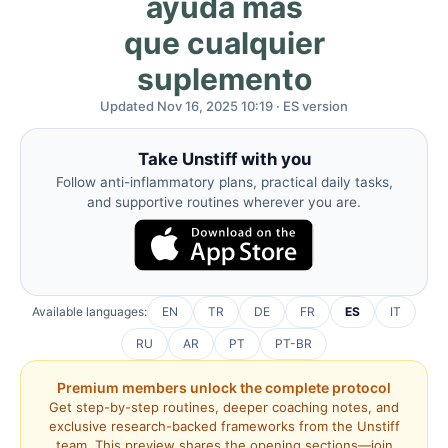
ayuda más
que cualquier
suplemento
Updated Nov 16, 2025 10:19 · ES version
Take Unstiff with you
Follow anti-inflammatory plans, practical daily tasks,
and supportive routines wherever you are.
Available languages:
EN
TR
DE
FR
ES
IT
RU
AR
PT
PT-BR
Premium members unlock the complete protocol
Get step-by-step routines, deeper coaching notes, and
exclusive research-backed frameworks from the Unstiff
team. This preview shares the opening sections—join