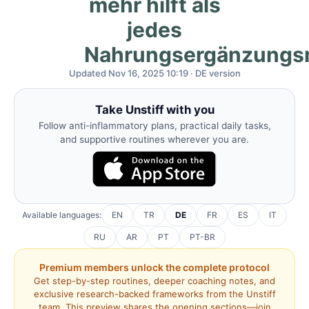
mehr hilft als
jedes
Nahrungsergänzungsm
Updated Nov 16, 2025 10:19 · DE version
Take Unstiff with you
Follow anti-inflammatory plans, practical daily tasks,
and supportive routines wherever you are.
Available languages:
EN
TR
DE
FR
ES
IT
RU
AR
PT
PT-BR
Premium members unlock the complete protocol
Get step-by-step routines, deeper coaching notes, and
exclusive research-backed frameworks from the Unstiff
team. This preview shares the opening sections—join