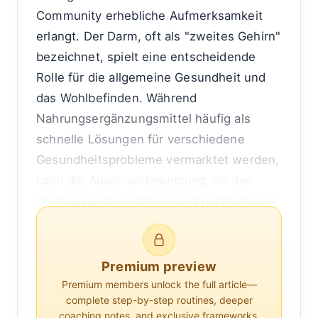
Community erhebliche Aufmerksamkeit
erlangt. Der Darm, oft als "zweites Gehirn"
bezeichnet, spielt eine entscheidende
Rolle für die allgemeine Gesundheit und
das Wohlbefinden. Während
Nahrungsergänzungsmittel häufig als
schnelle Lösungen für verschiedene
Gesundheitsprobleme vermarktet werden,
kann die Auseinandersetzung mit der
Darmgesundheit tiefere und nachhaltigere
Auswirkungen haben. Dieser Artikel
untersucht, warum die Verbesserung der
Darmgesundheit vorteilhafter ist als das
Premium preview
ausschließliche Verlassen auf
Premium members unlock the full article—
complete step-by-step routines, deeper
Nahrungsergänzungsmittel, indem die
coaching notes, and exclusive frameworks.