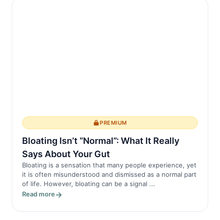
Как длительное сидение влияет на
позвоночник
Когда вы сидите в течение длительных
периодов, в вашем позвоночнике
происходят несколько физиологических
изменений. Во-первых, с...
PREMIUM
Bloating Isn’t “Normal”: What It Really
Says About Your Gut
Bloating is a sensation that many people experience, yet
it is often misunderstood and dismissed as a normal part
of life. However, bloating can be a signal ...
Read more