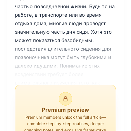
частью повседневной жизни. Будь то на
работе, в транспорте или во время
отдыха дома, многие люди проводят
значительную часть дня сидя. Хотя это
может показаться безобидным,
последствия длительного сидения для
позвоночника могут быть глубокими и
далеко идущими. Понимание этих
воздействий требует более
внимательного изучения того, как
функционирует позвоночник, что
происходит, когда он подвергается
длительным периодам бездействия, и
Premium preview
какие потенциальные долгосрочные
Premium members unlock the full article—
complete step-by-step routines, deeper
последствия могут возникнуть.
coaching notes, and exclusive frameworks.