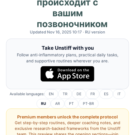
происходит с
вашим
позвоночником
Updated Nov 16, 2025 10:17 · RU version
Take Unstiff with you
Follow anti-inflammatory plans, practical daily tasks,
and supportive routines wherever you are.
Available languages:
EN
TR
DE
FR
ES
IT
RU
AR
PT
PT-BR
Premium members unlock the complete protocol
Get step-by-step routines, deeper coaching notes, and
exclusive research-backed frameworks from the Unstiff
team. This preview shares the opening sections—join