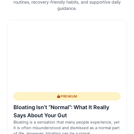
dafür, stundenlang in einer statischen
routines, recovery-friendly habits, and supportive daily
guidance.
Position zu verharren.
Wie sich langes Sitzen auf die Wirbelsäule
auswirkt
Wenn Sie über länge...
PREMIUM
Bloating Isn’t “Normal”: What It Really
Says About Your Gut
Bloating is a sensation that many people experience, yet
it is often misunderstood and dismissed as a normal part
of life. However, bloating can be a signal ...