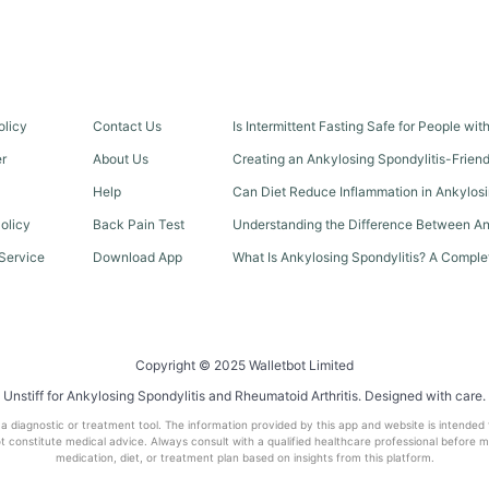
olicy
Contact Us
Is Intermittent Fasting Safe for People wi
er
About Us
Creating an Ankylosing Spondylitis-Frien
Help
Can Diet Reduce Inflammation in Ankylosi
olicy
Back Pain Test
Understanding the Difference Between An
Service
Download App
What Is Ankylosing Spondylitis? A Comple
Copyright © 2025 Walletbot Limited
Unstiff for Ankylosing Spondylitis and Rheumatoid Arthritis. Designed with care.
t a diagnostic or treatment tool. The information provided by this app and website is intended
 constitute medical advice. Always consult with a qualified healthcare professional before 
medication, diet, or treatment plan based on insights from this platform.