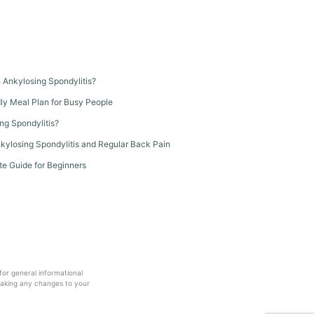
th Ankylosing Spondylitis?
dly Meal Plan for Busy People
ng Spondylitis?
kylosing Spondylitis and Regular Back Pain
te Guide for Beginners
 for general informational
making any changes to your