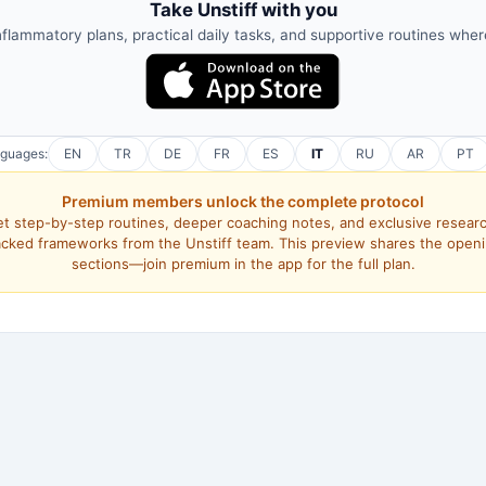
Take Unstiff with you
nflammatory plans, practical daily tasks, and supportive routines whe
nguages:
EN
TR
DE
FR
ES
IT
RU
AR
PT
Premium members unlock the complete protocol
t step-by-step routines, deeper coaching notes, and exclusive resear
cked frameworks from the Unstiff team. This preview shares the open
sections—join premium in the app for the full plan.