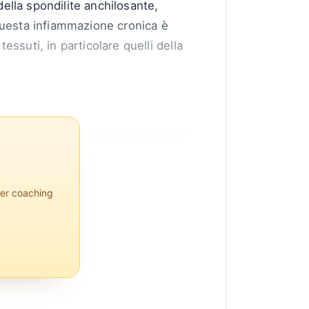
della spondilite anchilosante,
Questa infiammazione cronica è
essuti, in particolare quelli della
lle interazioni e comunicazioni tra
per coaching