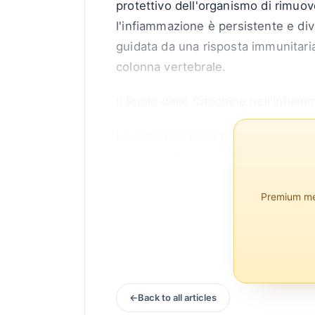
protettivo dell'organismo di rimuov
l'infiammazione è persistente e di
guidata da una risposta immunitaria 
colonna vertebrale.
Il Ruolo delle Citochine nell'Infia
Le citochine sono piccole proteine r
le cellule. Svolgono un ruolo ...
Premium mem
Back to all articles