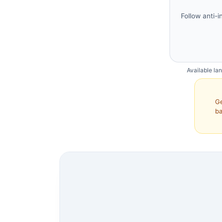
Follow anti-i
Available la
Ge
ba