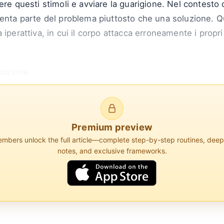
ere questi stimoli e avviare la guarigione. Nel contesto 
venta parte del problema piuttosto che una soluzione. 
iperattiva, in cui il corpo attacca erroneamente i propri t
mmazione
ilasciate dalle cellule che hanno un effetto specifico su
Premium preview
bers unlock the full article—complete step-by-step routines, dee
notes, and exclusive frameworks.