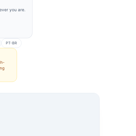
rever you are.
PT-BR
ch-
ing