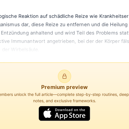
ogische Reaktion auf schädliche Reize wie Krankheitser
anismus dar, diese Reize zu entfernen und die Heilung 
e Entzündung anhaltend und wird Teil des Problems stat
tive Immunantwort angetrieben, bei der der Körper fäl
 der Wirbelsäule.
ntzündung
 von Zellen freigesetzt werden und eine spezifische Wirk
Premium preview
bers unlock the full article—complete step-by-step routines, dee
notes, and exclusive frameworks.