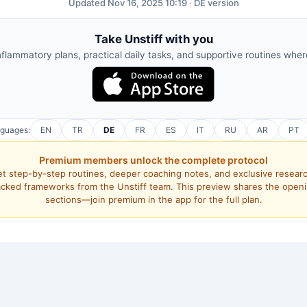
Updated Nov 16, 2025 10:19 · DE version
Take Unstiff with you
nflammatory plans, practical daily tasks, and supportive routines whe
nguages:
EN
TR
DE
FR
ES
IT
RU
AR
PT
Premium members unlock the complete protocol
t step-by-step routines, deeper coaching notes, and exclusive resear
cked frameworks from the Unstiff team. This preview shares the open
sections—join premium in the app for the full plan.