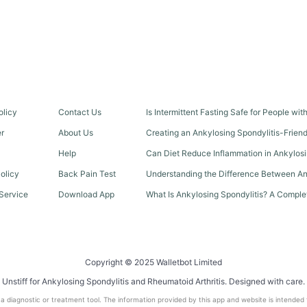
olicy
Contact Us
Is Intermittent Fasting Safe for People wi
er
About Us
Creating an Ankylosing Spondylitis-Frien
Help
Can Diet Reduce Inflammation in Ankylosi
olicy
Back Pain Test
Understanding the Difference Between An
Service
Download App
What Is Ankylosing Spondylitis? A Comple
Copyright © 2025 Walletbot Limited
Unstiff for Ankylosing Spondylitis and Rheumatoid Arthritis. Designed with care.
t a diagnostic or treatment tool. The information provided by this app and website is intended