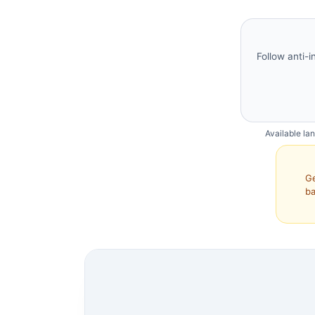
Follow anti-i
Available la
Ge
ba