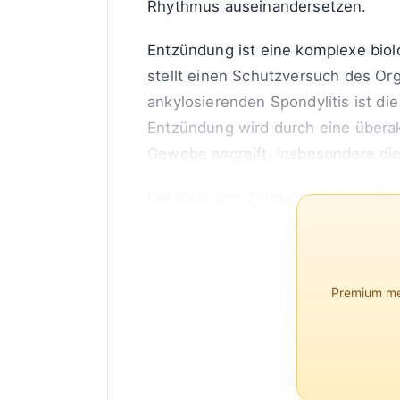
Rhythmus auseinandersetzen.
Entzündung ist eine komplexe biol
stellt einen Schutzversuch des Org
ankylosierenden Spondylitis ist di
Entzündung wird durch eine überak
Gewebe angreift, insbesondere die
Die Rolle von Zytokinen bei der E
Zytokine sind kleine Proteine, die
Kommunik...
Premium mem