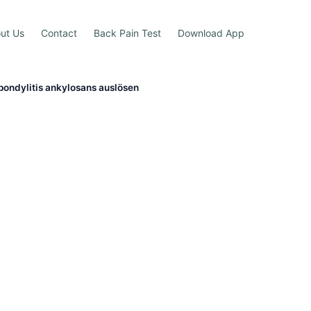
ut Us
Contact
Back Pain Test
Download App
pondylitis ankylosans auslösen