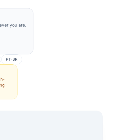
rever you are.
PT-BR
ch-
ing