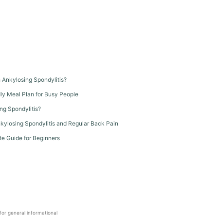
th Ankylosing Spondylitis?
dly Meal Plan for Busy People
ng Spondylitis?
kylosing Spondylitis and Regular Back Pain
te Guide for Beginners
 for general informational