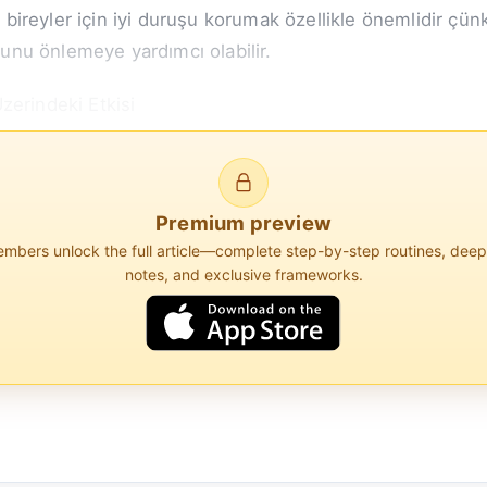
li bireyler için iyi duruşu korumak özellikle önemlidir çü
nu önlemeye yardımcı olabilir.
zerindeki Etkisi
kaslar üzerindeki stresi artırarak ankilozan spondilit 
Premium preview
bers unlock the full article—complete step-by-step routines, dee
notes, and exclusive frameworks.