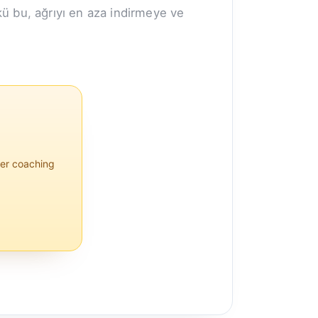
nkü bu, ağrıyı en aza indirmeye ve
semptom...
per coaching