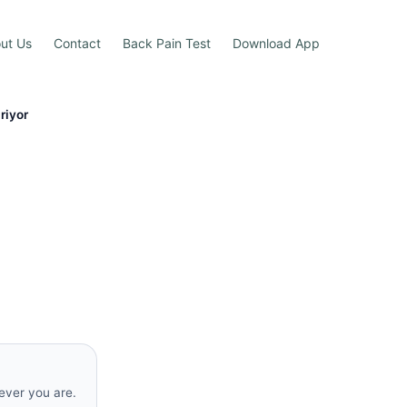
ut Us
Contact
Back Pain Test
Download App
riyor
rever you are.