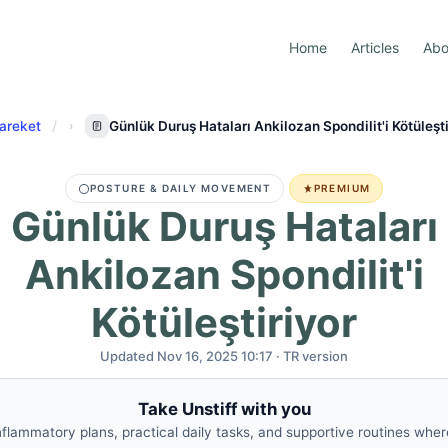
Home
Articles
Abo
areket
Günlük Duruş Hataları Ankilozan Spondilit'i Kötüleşti
POSTURE & DAILY MOVEMENT
PREMIUM
Günlük Duruş Hataları
Ankilozan Spondilit'i
Kötüleştiriyor
Updated Nov 16, 2025 10:17 · TR version
Take Unstiff with you
nflammatory plans, practical daily tasks, and supportive routines whe