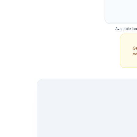
Available la
Ge
ba