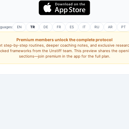
nguages:
EN
TR
DE
FR
ES
IT
RU
AR
PT
Premium members unlock the complete protocol
t step-by-step routines, deeper coaching notes, and exclusive resear
cked frameworks from the Unstiff team. This preview shares the open
sections—join premium in the app for the full plan.