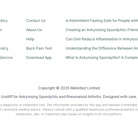
olicy
Contact Us
Is Intermittent Fasting Safe for People wi
er
About Us
Creating an Ankylosing Spondylitis-Frien
Help
Can Diet Reduce Inflammation in Ankylosi
olicy
Back Pain Test
Understanding the Difference Between An
Service
Download App
What Is Ankylosing Spondylitis? A Comple
Copyright © 2025 Walletbot Limited
Unstiff for Ankylosing Spondylitis and Rheumatoid Arthritis. Designed with care.
t a diagnostic or treatment tool. The information provided by this app and website is intended
 constitute medical advice. Always consult with a qualified healthcare professional before 
medication, diet, or treatment plan based on insights from this platform.