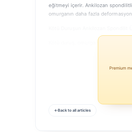
eğitmeyi içerir. Ankilozan spondilit
omurganın daha fazla deformasyonu
Kötü Duruşun Ankilozan Spondilit Ü
Kötü duruş, omurga ve çevresindeki 
Premium mem
Back to all articles