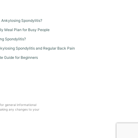
th Ankylosing Spondylitis?
dly Meal Plan for Busy People
ng Spondylitis?
kylosing Spondylitis and Regular Back Pain
te Guide for Beginners
 for general informational
making any changes to your