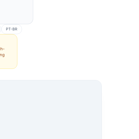
PT-BR
ch-
ing