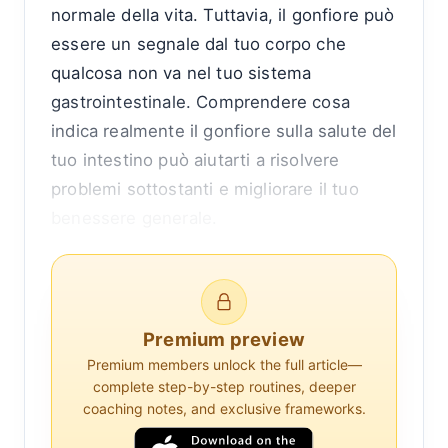
normale della vita. Tuttavia, il gonfiore può
essere un segnale dal tuo corpo che
qualcosa non va nel tuo sistema
gastrointestinale. Comprendere cosa
indica realmente il gonfiore sulla salute del
tuo intestino può aiutarti a risolvere
problemi sottostanti e migliorare il tuo
benessere generale.
Per cominciare, il gonfiore è caratterizzato
da una sensazione di pienezza o tensione
nell'addome, spesso accompagnata da
Premium preview
distensione visibile. È importante
Premium members unlock the full article—
riconoscere che mentre il gonfiore
complete step-by-step routines, deeper
coaching notes, and exclusive frameworks.
occasionale può verificarsi a causa di
scelte alimentari o cambiamenti ormonali,