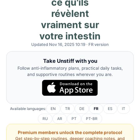
ce qu'ils
révèlent
vraiment sur
votre intestin
Updated Nov 16, 2025 10:19 · FR version
Take Unstiff with you
Follow anti-inflammatory plans, practical daily tasks,
and supportive routines wherever you are.
Available languages:
EN
TR
DE
FR
ES
IT
RU
AR
PT
PT-BR
Premium members unlock the complete protocol
Get step-by-step routines, deeper coaching notes, and