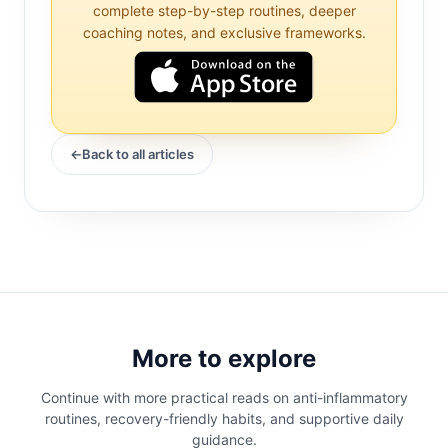
plénitude ou de tension dans l'abdomen,
complete step-by-step routines, deeper
coaching notes, and exclusive frameworks.
souvent accompagnée d'une distension
visible. Il est important de reconnaître
que, bien que des ballonnements
occasionnels puissent survenir en raison
de choix alimentaires ou de changements
Back to all articles
hormonaux, des ballonnements
persistants ou sévères ne doivent pas
être ignorés. Ils peuvent être le symptôme
de divers troubles gastro-intestinaux,
allant de conditions bénignes à graves.
Comprendre les causes des
More to explore
ballonnements
Continue with more practical reads on anti-inflammatory
routines, recovery-friendly habits, and supportive daily
Les causes des ballonnements sont
guidance.