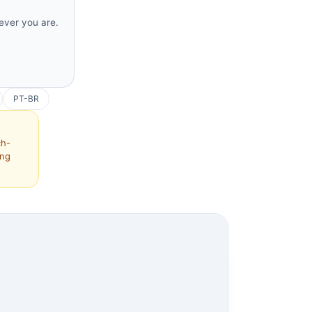
rever you are.
PT-BR
ch-
ing