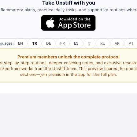
Take Unstiff with you
nflammatory plans, practical daily tasks, and supportive routines whe
nguages:
EN
TR
DE
FR
ES
IT
RU
AR
PT
Premium members unlock the complete protocol
t step-by-step routines, deeper coaching notes, and exclusive resear
cked frameworks from the Unstiff team. This preview shares the open
sections—join premium in the app for the full plan.