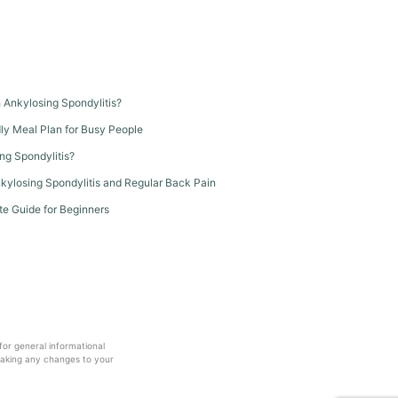
th Ankylosing Spondylitis?
dly Meal Plan for Busy People
ng Spondylitis?
kylosing Spondylitis and Regular Back Pain
te Guide for Beginners
 for general informational
making any changes to your