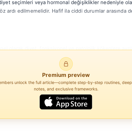
diyet seçimleri veya hormonal değişiklikler nedeniyle ol
göz ardı edilmemelidir. Hafif ila ciddi durumlar arasında d
enel olarak diyet, fonksiyonel ve patolojik kökenlere ayrıl
a gaz üreten yiyeceklerin tüketimini içerir. Fasulye, merc
ak...
Premium preview
bers unlock the full article—complete step-by-step routines, dee
notes, and exclusive frameworks.