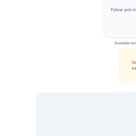
Follow anti-i
Available la
Ge
ba