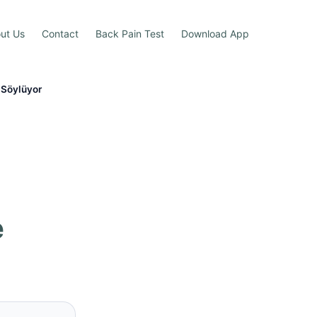
ut Us
Contact
Back Pain Test
Download App
 Söylüyor
e