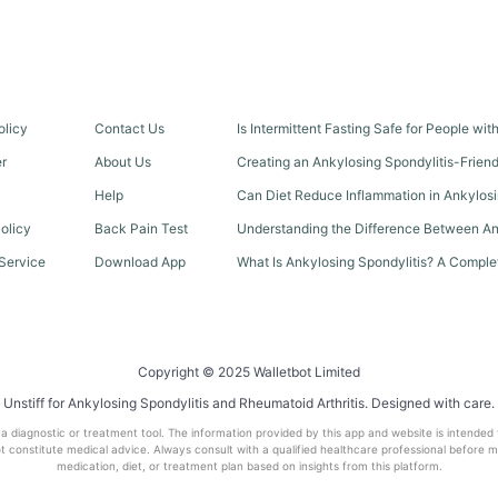
olicy
Contact Us
Is Intermittent Fasting Safe for People wi
er
About Us
Creating an Ankylosing Spondylitis-Frien
Help
Can Diet Reduce Inflammation in Ankylosi
olicy
Back Pain Test
Understanding the Difference Between An
Service
Download App
What Is Ankylosing Spondylitis? A Comple
Copyright © 2025 Walletbot Limited
Unstiff for Ankylosing Spondylitis and Rheumatoid Arthritis. Designed with care.
t a diagnostic or treatment tool. The information provided by this app and website is intended
 constitute medical advice. Always consult with a qualified healthcare professional before 
medication, diet, or treatment plan based on insights from this platform.