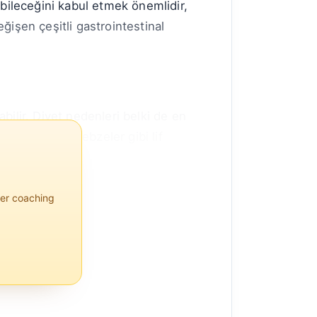
abileceğini kabul etmek önemlidir,
eğişen çeşitli gastrointestinal
abilir. Diyet nedenleri belki de en
imek ve bazı sebzeler gibi lif
per coaching