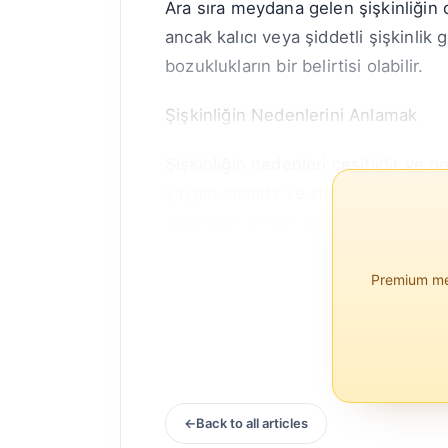
Ara sıra meydana gelen şişkinliğin 
ancak kalıcı veya şiddetli şişkinlik 
bozuklukların bir belirtisi olabilir.
Şişkinliğin Nedenlerini Anlamak
Şişkinliğin nedenleri çeşitlidir ve g
yaygın olanıdır ve sindirimi zor vey
açısından zengin yiyecekler, kolond
Premium mem
Back to all articles