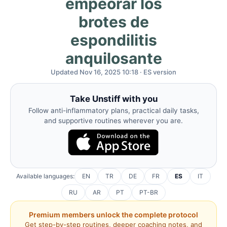
empeorar los
brotes de
espondilitis
anquilosante
Updated Nov 16, 2025 10:18 · ES version
Take Unstiff with you
Follow anti-inflammatory plans, practical daily tasks,
and supportive routines wherever you are.
Available languages:
EN
TR
DE
FR
ES
IT
RU
AR
PT
PT-BR
Premium members unlock the complete protocol
Get step-by-step routines, deeper coaching notes, and