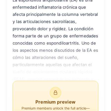
La espondilitis anquilosante (EA) es una
enfermedad inflamatoria crónica que
afecta principalmente la columna vertebral
y las articulaciones sacroilíacas,
provocando dolor y rigidez. La condición
forma parte de un grupo de enfermedades
conocidas como espondiloartritis. Uno de
los aspectos menos discutidos de la EA es
cómo las alteraciones del sueño,
particularmente aquellas que afectan el
sueño de movimientos oculares rápidos
(REM), pueden exacerbar los síntomas y
llevar a brotes de la enfermedad más
frecuentes o severos. Comprender la
relación entre el sueño REM y la EA puede
Premium preview
proporcionar información valiosa para
Premium members unlock the full article—