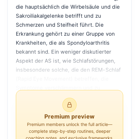
die hauptsächlich die Wirbelsäule und die
Sakroiliakalgelenke betrifft und zu
Schmerzen und Steifheit führt. Die
Erkrankung gehört zu einer Gruppe von
Krankheiten, die als Spondyloarthritis
bekannt sind. Ein weniger diskutierter
Aspekt der AS ist, wie Schlafstörungen,
insbesondere solche, die den REM-Schlaf
(Rapid Eye Movement) betreffen, die
Symptome verschlimmern und zu
häufigeren oder schwereren
Krankheitsschüben führen können. Das
Verständnis der Beziehung zwischen
Premium preview
REM-Schlaf und AS kann Einblicke in eine
Premium members unlock the full article—
complete step-by-step routines, deeper
effektivere Bewältigung dieser Erkrankung
coaching notes, and exclusive frameworks.