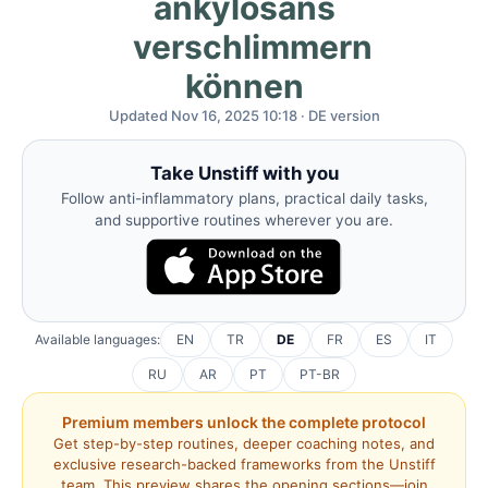
ankylosans
verschlimmern
können
Updated Nov 16, 2025 10:18 · DE version
Take Unstiff with you
Follow anti-inflammatory plans, practical daily tasks,
and supportive routines wherever you are.
Available languages:
EN
TR
DE
FR
ES
IT
RU
AR
PT
PT-BR
Premium members unlock the complete protocol
Get step-by-step routines, deeper coaching notes, and
exclusive research-backed frameworks from the Unstiff
team. This preview shares the opening sections—join