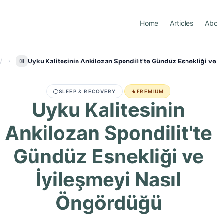
Home
Articles
Abo
Uyku Kalitesinin Ankilozan Spondilit'te Gündüz Esnekliği v
SLEEP & RECOVERY
PREMIUM
Uyku Kalitesinin
Ankilozan Spondilit'te
Gündüz Esnekliği ve
İyileşmeyi Nasıl
Öngördüğü