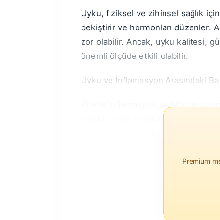
Uyku, fiziksel ve zihinsel sağlık içi
pekiştirir ve hormonları düzenler. An
zor olabilir. Ancak, uyku kalitesi, 
önemli ölçüde etkili olabilir.
Uyku ve İnflamasyon Arasındaki Bağ
Kronik inflamasyon, ankilozan spondi
kalmaz, aynı zamanda uykuyu da boza
göstermiştir, bu da inflamasyonun k
Premium mem