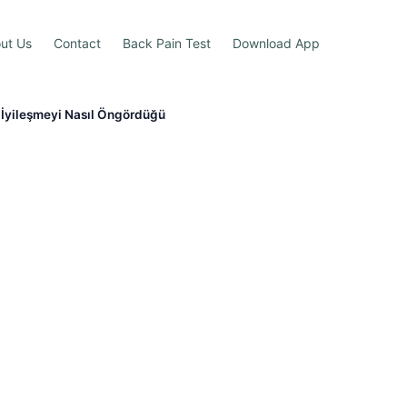
ut Us
Contact
Back Pain Test
Download App
e İyileşmeyi Nasıl Öngördüğü