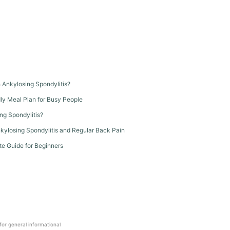
th Ankylosing Spondylitis?
dly Meal Plan for Busy People
ng Spondylitis?
kylosing Spondylitis and Regular Back Pain
te Guide for Beginners
 for general informational