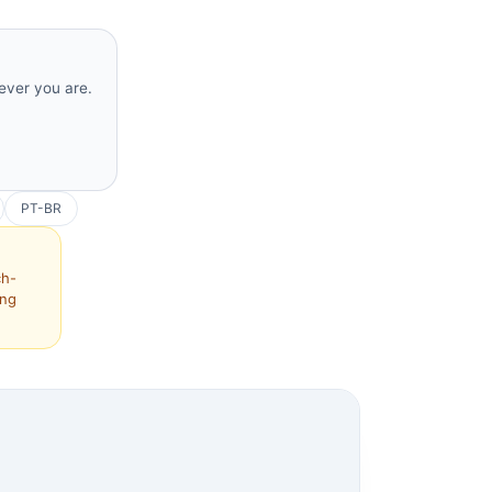
rever you are.
PT-BR
ch-
ing