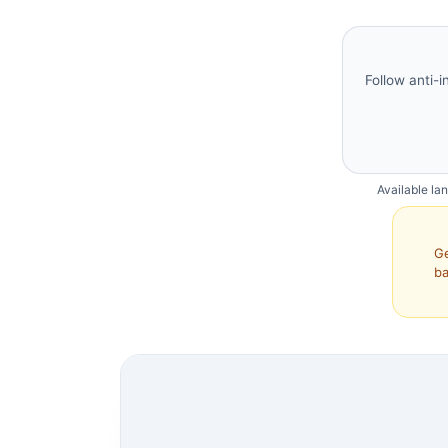
Follow anti-i
Available la
Ge
ba