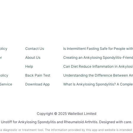
olicy
Contact Us
Is Intermittent Fasting Safe for People wi
er
About Us
Creating an Ankylosing Spondylitis-Frien
Help
Can Diet Reduce Inflammation in Ankylosi
olicy
Back Pain Test
Understanding the Difference Between An
Service
Download App
What Is Ankylosing Spondylitis? A Comple
Copyright © 2025 Walletbot Limited
Unstiff for Ankylosing Spondylitis and Rheumatoid Arthritis. Designed with care.
t a diagnostic or treatment tool. The information provided by this app and website is intended