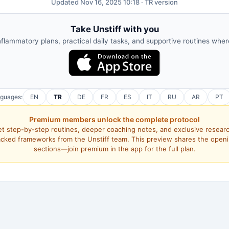
Updated Nov 16, 2025 10:18 · TR version
Take Unstiff with you
nflammatory plans, practical daily tasks, and supportive routines whe
nguages:
EN
TR
DE
FR
ES
IT
RU
AR
PT
Premium members unlock the complete protocol
t step-by-step routines, deeper coaching notes, and exclusive resear
cked frameworks from the Unstiff team. This preview shares the open
sections—join premium in the app for the full plan.