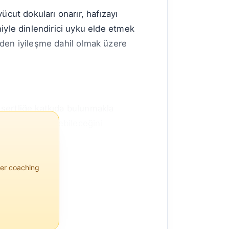
vücut dokuları onarır, hafızayı
eniyle dinlendirici uyku elde etmek
erden iyileşme dahil olmak üzere
e sertliğe katkıda bulunmakla
leri kötüleştirebileceğini
per coaching