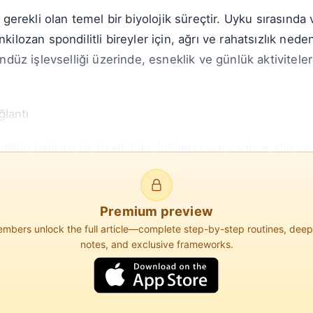
n gerekli olan temel bir biyolojik süreçtir. Uyku sırasında 
kilozan spondilitli bireyler için, ağrı ve rahatsızlık ned
gündüz işlevselliği üzerinde, esneklik ve günlük aktivitel
lantı
litin belirgin bir özelliğidir. İnflamasyon sadece ağrı v
r. Araştırmalar, kötü uyku kalitesinin inflamatuar süreç
öt...
Premium preview
bers unlock the full article—complete step-by-step routines, dee
notes, and exclusive frameworks.