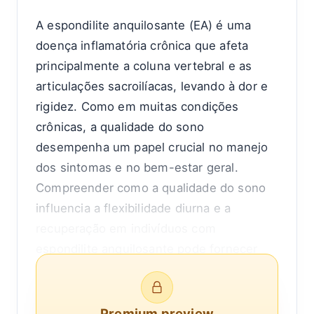
A espondilite anquilosante (EA) é uma
doença inflamatória crônica que afeta
principalmente a coluna vertebral e as
articulações sacroilíacas, levando à dor e
rigidez. Como em muitas condições
crônicas, a qualidade do sono
desempenha um papel crucial no manejo
dos sintomas e no bem-estar geral.
Compreender como a qualidade do sono
influencia a flexibilidade diurna e a
recuperação em indivíduos com
espondilite anquilosante pode fornecer
insights valiosos para o manejo da doença
e melhorar a qualidade de vida.
Premium preview