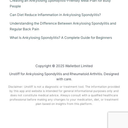
Creating an Ankylosing Spondylitis-Friendly Meal Plan for Busy
People
Can Diet Reduce Inflammation in Ankylosing Spondylitis?
Understanding the Difference Between Ankylosing Spondylitis and
Regular Back Pain
What Is Ankylosing Spondylitis? A Complete Guide for Beginners
Copyright © 2025 Walletbot Limited
Unstiff for Ankylosing Spondylitis and Rheumatoid Arthritis. Designed
with care.
Disclaimer: Unstiff is not a diagnostic or treatment tool. The information provided
by this app and website is intended for general informational purposes only and
does not constitute medical advice. Always consult with a qualified healthcare
professional before making any changes to your medication, diet, or treatment
plan based on insights from this platform.