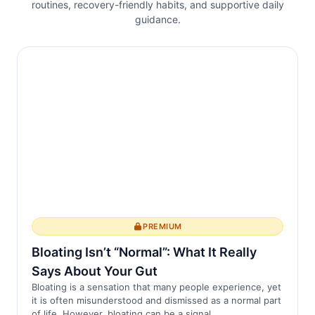
routines, recovery-friendly habits, and supportive daily
marcante da espondilite anquilosante. A
guidance.
inflamação não só contribui para a dor e
rigidez, mas também perturba o sono.
Estudos demonstraram que a má
qualidade do ...
PREMIUM
Bloating Isn’t “Normal”: What It Really
Says About Your Gut
Bloating is a sensation that many people experience, yet
it is often misunderstood and dismissed as a normal part
of life. However, bloating can be a signal ...