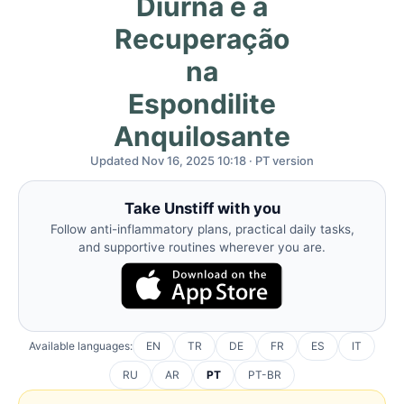
Diurna e a
Recuperação
na
Espondilite
Anquilosante
Updated Nov 16, 2025 10:18 · PT version
Take Unstiff with you
Follow anti-inflammatory plans, practical daily tasks,
and supportive routines wherever you are.
Available languages:
EN
TR
DE
FR
ES
IT
RU
AR
PT
PT-BR