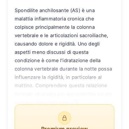
Spondilite anchilosante (AS) è una
malattia infiammatoria cronica che
colpisce principalmente la colonna
vertebrale e le articolazioni sacroiliache,
causando dolore e rigidità. Uno degli
aspetti meno discussi di questa
condizione è come l'idratazione della
colonna vertebrale durante la notte possa
influenzare la rigidità, in particolare al
mattino. Comprendere questa relazione
richiede un'analisi più approfondita sia dei
processi fisiologici coinvolti
nell'idratazione spinale sia della
fisiopatologia della spondilite
anchilosante.
Premium preview