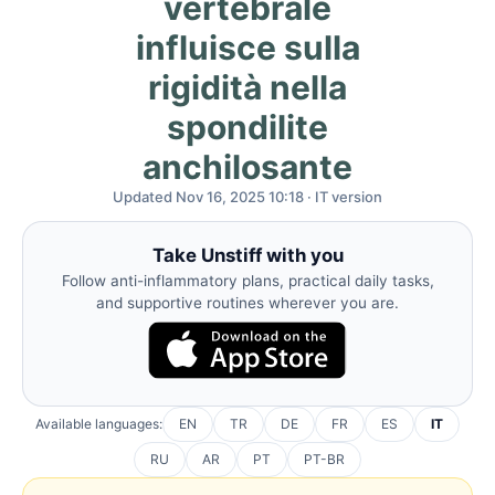
vertebrale
influisce sulla
rigidità nella
spondilite
anchilosante
Updated Nov 16, 2025 10:18 · IT version
Take Unstiff with you
Follow anti-inflammatory plans, practical daily tasks,
and supportive routines wherever you are.
Available languages:
EN
TR
DE
FR
ES
IT
RU
AR
PT
PT-BR