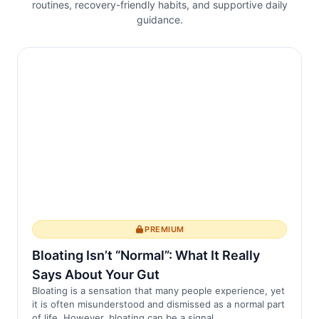
routines, recovery-friendly habits, and supportive daily
guidance.
Durante il giorno, mentre stiamo in piedi e
seduti, le forze gravitazionali compri...
PREMIUM
Bloating Isn’t “Normal”: What It Really
Says About Your Gut
Bloating is a sensation that many people experience, yet
it is often misunderstood and dismissed as a normal part
of life. However, bloating can be a signal ...