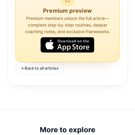
Pathophysiologie der ankylosierenden
Spondylitis erforderlich.
Premium preview
Premium members unlock the full article—
Die Rolle der Wirbelsäulenhydration
complete step-by-step routines, deeper
coaching notes, and exclusive frameworks.
Die Wirbelsäule ist eine komplexe
Struktur, die aus Wirbeln und
Bandscheiben besteht. Diese
Bandscheiben fungieren als Puffer
Back to all articles
zwischen den Wirbeln und bestehen aus
einem gelartigen Kern, dem Nucleus
pulposus, der von einer festeren äußeren
Schicht, dem Anulus fibrosus, umgeben
ist. Der Nucleus pulposus ist stark
hydrophil, was bedeutet, dass er Wasser
anzieht und speichert. Diese Eigenschaft
More to explore
ist entscheidend für die Aufrechterhaltung