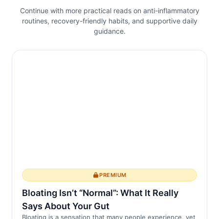
Continue with more practical reads on anti-inflammatory
der Höhe und Flexibilität der
routines, recovery-friendly habits, and supportive daily
Bandscheiben, wodurch die Wirbelsäule
guidance.
Stöße absorbieren und Bewegungen
erleichtern kann.
Tagsüber, wenn wir stehen und aufrecht
sitzen, komprimieren Gravit...
PREMIUM
Bloating Isn’t “Normal”: What It Really
Says About Your Gut
Bloating is a sensation that many people experience, yet