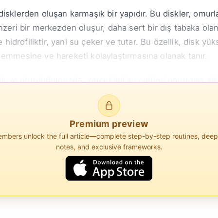
isklerden oluşan karmaşık bir yapıdır. Bu diskler, omurl
zeri bir merkezden oluşur, daha sert bir dış tabaka olan a
drofiliktir, yani su çeker ve tutar. Bu özellik, disk yük
 emmesine ve hareketi kolaylaştırmasına olanak tanır.
e oturduğumuzda, yerçekimi kuvvetleri omurgayı sıkışt
 neden olur. Gece, uzandığımızda bu kuvvetler hafifler ve
Premium preview
bers unlock the full article—complete step-by-step routines, dee
notes, and exclusive frameworks.