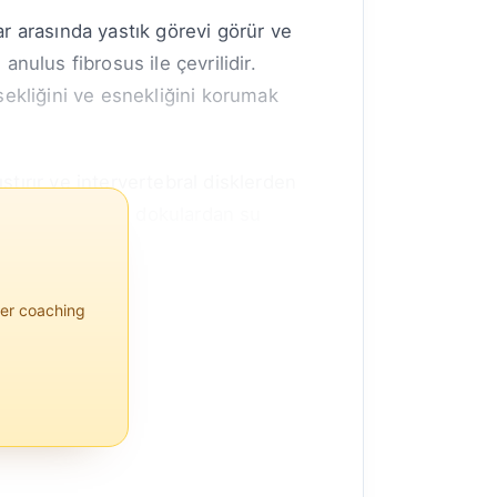
ar arasında yastık görevi görür ve
nulus fibrosus ile çevrilidir.
sekliğini ve esnekliğini korumak
ırır ve intervertebral disklerden
 disklerin çevre dokulardan su
per coaching