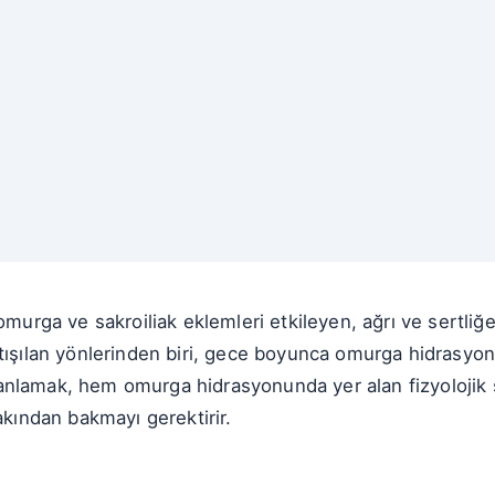
omurga ve sakroiliak eklemleri etkileyen, ağrı ve sertliğ
tışılan yönlerinden biri, gece boyunca omurga hidrasyonu
iyi anlamak, hem omurga hidrasyonunda yer alan fizyoloji
akından bakmayı gerektirir.