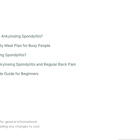
th Ankylosing Spondylitis?
dly Meal Plan for Busy People
ng Spondylitis?
kylosing Spondylitis and Regular Back Pain
te Guide for Beginners
 for general informational
making any changes to your